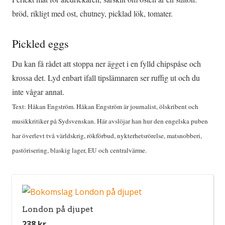
bröd, rikligt med ost, chutney, picklad lök, tomater.
Pickled eggs
Du kan få rådet att stoppa ner ägget i en fylld chipspåse och
krossa det. Lyd enbart ifall tipslämnaren ser ruffig ut och du
inte vågar annat.
Text: Håkan Engström. Håkan Engström är journalist, ölskribent och
musikkritiker på Sydsvenskan. Här avslöjar han hur den engelska puben
har överlevt två världskrig, rökförbud, nykterhetsrörelse, matsnobberi,
pastörisering, blaskig lager, EU och centralvärme.
London på djupet
238
kr