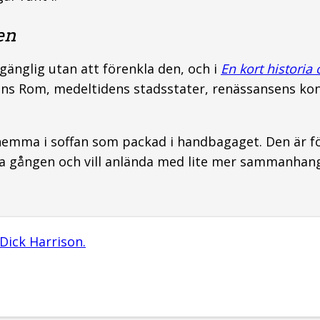
en
lgänglig utan att förenkla den, och i
En kort historia 
kens Rom, medeltidens stadsstater, renässansens ko
emma i soffan som packad i handbagaget. Den är för
rsta gången och vill anlända med lite mer sammanhang