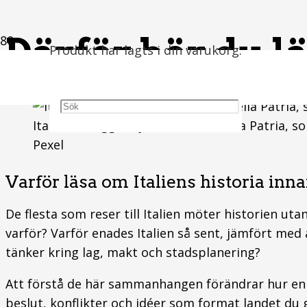
Därför bör du lä
Produkt
har lagts i din varukorg.
Italiensk flagga vajar vid Altare della Patria
Pexel
Varför läsa om Italiens historia inna
De flesta som reser till Italien möter historien uta
varför? Varför enades Italien så sent, jämfört med
tänker kring lag, makt och stadsplanering?
Att förstå de här sammanhangen förändrar hur en 
beslut, konflikter och idéer som format landet du g