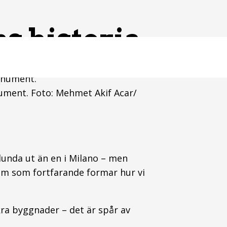
ns historia
onument. Foto: Mehmet Akif Acar/
rlunda ut än en i Milano – men
Rom som fortfarande formar hur vi
kra byggnader – det är spår av