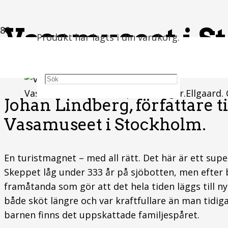
Vasamuseet i S
Produkt
har lagts i din varukorg.
Vasamuseet. Foto: Wikipedia/Holger.Ellgaard. 
Johan Lindberg, författare ti
Vasamuseet i Stockholm.
En turistmagnet – med all rätt. Det här är ett sup
Skeppet låg under 333 år på sjöbotten, men efter 
framåtanda som gör att det hela tiden läggs till n
både sköt längre och var kraftfullare än man tidig
barnen finns det uppskattade familjespåret.