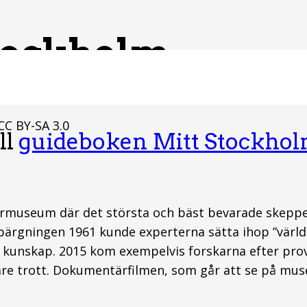
tockholm
CC BY-SA 3.0
ll
guideboken Mitt Stockho
ermuseum där det största och bäst bevarade skeppet i
bärgningen 1961 kunde experterna sätta ihop ”värld
y kunskap. 2015 kom exempelvis forskarna efter prov
are trott. Dokumentärfilmen, som går att se på musee