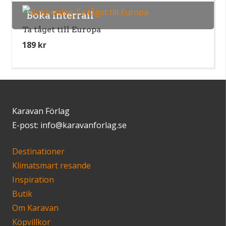
Boka Interrail
Ta tåget till Europa
189
kr
Karavan Förlag
E-post: info@karavanforlag.se
Destinationer
Klimatsmart resande
Inspiration
Butik
Om Karavan
Köpvillkor