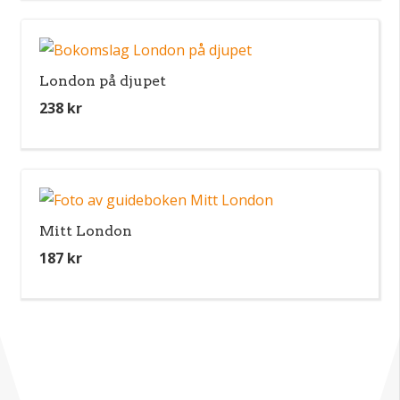
London på djupet
238
kr
Mitt London
187
kr