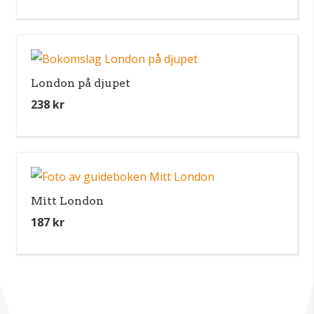
London på djupet
238
kr
Mitt London
187
kr