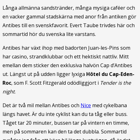
Långa allmänna sandstränder, många mysiga caféer och
en vacker gammal stadskärna med anor från antiken gör
Antibes till en svenskfavorit. Evert Taube trivdes här och
sommartid hör du svenska lite varstans.
Antibes har växt ihop med badorten Juan-les-Pins som
har casino, strandklubbar och ett hektiskt nattliv. Mitt
emellan dem sticker den exklusiva halvön Cap d’Antibes
ut. Längst ut på udden ligger lyxiga
Hôtel du Cap-Eden-
Roc
, som F. Scott Fitzgerald odödliggjort i
Tender is the
night
.
Det är två mil mellan Antibes och
Nice
med cykelbana
längs havet. Är du inte cyklist kan du ta tåg eller buss.
Tåget tar 20 minuter, bussen tar på vintern en timme,
men på sommaren kan den ta det dubbla. Sommartid