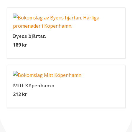
Byens hjärtan
189
kr
Mitt Köpenhamn
212
kr