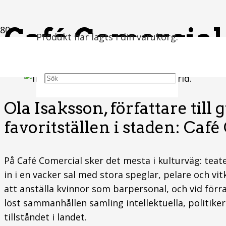
Café Comercial
Produkt
har lagts i din varukorg.
Ola Isaksson, författare til
favoritställen i staden: Caf
På Café Comercial sker det mesta i kulturväg: teate
in i en vacker sal med stora speglar, pelare och vit
att anställa kvinnor som barpersonal, och vid förr
löst sammanhållen samling intellektuella, politike
tillståndet i landet.