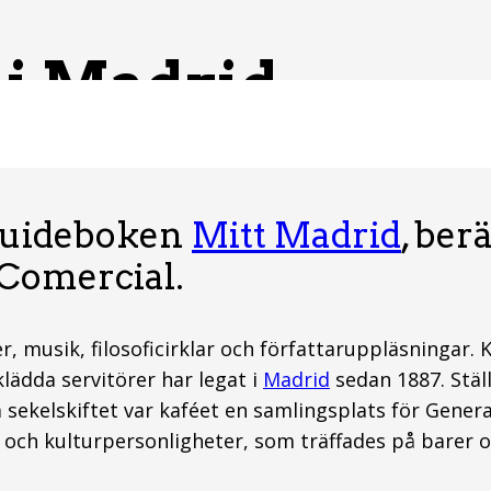
 i Madrid
l guideboken
Mitt Madrid
, ber
é Comercial.
r, musik, filosoficirklar och författaruppläsningar. 
klädda servitörer har legat i
Madrid
sedan 1887. Ställ
a sekelskiftet var kaféet en samlingsplats för Gener
r och kulturpersonligheter, som träffades på barer o