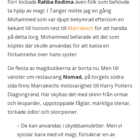
Förr lockade
Rahba Kedima
även folk som behövde
ta hjälp av magi. I Tanger mötte jag en gång
Mohammed som var djupt bekymrad eftersom en
bekant till honom rest till
Marrakech
för att handla
på detta torg. Mohammed befarade att det som
köptes där skulle användas för att kasta en
förbannelse över hans syster.
De flesta av magibutikerna är borta nu. Men till
vänster om restaurang
Nomad,
på torgets södra
sida finns Marrakechs motsvarighet till Harry Potters
Diagongränd. Här skyltas det med skinn från ormar
och leoparder, uppstoppade fåglar, märkliga stenar,
torkade ödlor och skorpioner.
– De kan användas i skyddsamuletter. Men vi
sysslar bara med vit magi, försäkrar en av