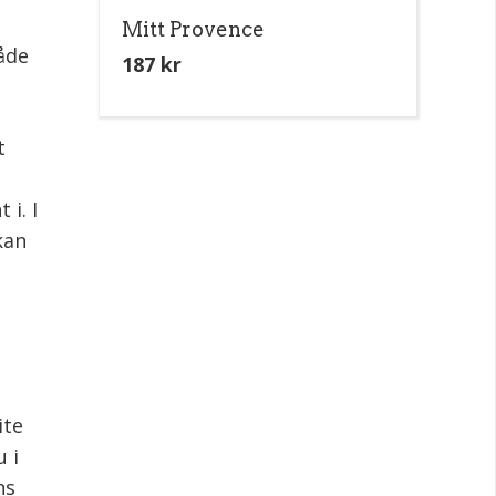
Mitt Provence
åde
187
kr
t
 i. I
kan
ite
 i
ns