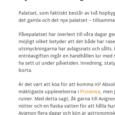
Palatset, som faktiskt består av två hopby
det gamla och det nya palatset – tillsamma
Påvepalatset har överlevt till våra dagar g
möjligt vilket betyder att det både har ra
utsmyckningarna har avlägsnats och sålts. De
entréavgiften ingår en handhållen lur med 
ha sett ut under påvetiden. Inredning, staty
borta.
Är det värt att köa för att komma in? Absolu
mäktigaste upplevelserna i
Provence
, men 
ruiner. Med detta sagt, åk gärna till Avign
nötter och en flaska vatten för att hålla 
Avignon flera dagar och kön är astronomiskt