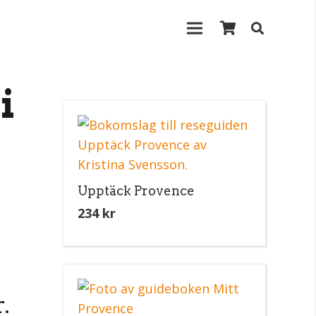
i
Upptäck Provence
234
kr
.