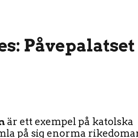
es: Påvepalatset 
n
är ett exempel på katolska
mla på sig enorma rikedomar