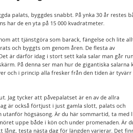
ggda palats, byggdes snabbt. På ynka 30 år restes b
ns har de en yta på 15 000 kvadratmeter.
enom att tjänstgöra som barack, fängelse och lite all
serats och byggts om genom åren. De flesta av
t är därför idag i stort sett kala salar man går runt
skärm. På denna ser man hur de gigantiska salarna 
er och i princip alla fresker från den tiden är tyvärr
t. Jag tycker att påvepalatset är en av de allra
jag är också förtjust i just gamla slott, palats och
on utanför högsäsong. Är du här sommartid, ta med l
humöret uppe både i kön och under promenaden. Är du
 lång, testa nästa dag för längden varierar. Det fin