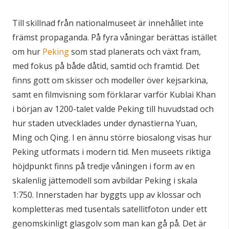
Till skillnad från nationalmuseet är innehållet inte
främst propaganda. På fyra våningar berättas istället
om hur
Peking
som stad planerats och växt fram,
med fokus på både dåtid, samtid och framtid. Det
finns gott om skisser och modeller över kejsarkina,
samt en filmvisning som förklarar varför Kublai Khan
i början av 1200-talet valde Peking till huvudstad och
hur staden utvecklades under dynastierna Yuan,
Ming och Qing. I en ännu större biosalong visas hur
Peking utformats i modern tid. Men museets riktiga
höjdpunkt finns på tredje våningen i form av en
skalenlig jättemodell som avbildar Peking i skala
1:750. Innerstaden har byggts upp av klossar och
kompletteras med tusentals satellitfoton under ett
genomskinligt glasgolv som man kan gå på. Det är