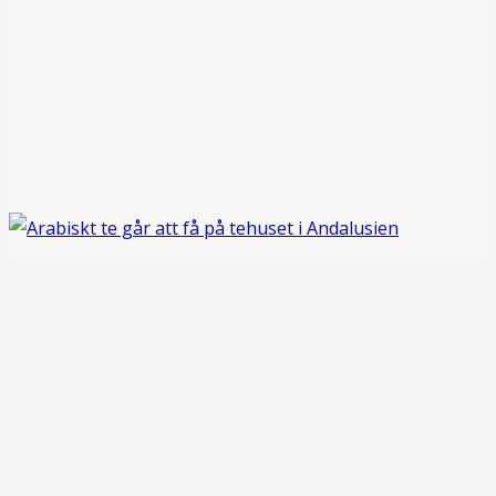
Orientalisk fika på Tetería Kasbah
Karavan Förlag
E-post: info@karavanforlag.se
Destinationer
Klimatsmart resande
Inspiration