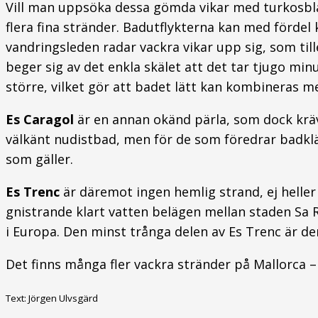
Vill man uppsöka dessa gömda vikar med turkosbl
flera fina stränder. Badutflykterna kan med förd
vandringsleden radar vackra vikar upp sig, som ti
beger sig av det enkla skälet att det tar tjugo min
större, vilket gör att badet lätt kan kombineras
Es Caragol
är en annan okänd pärla, som dock kräv
välkänt nudistbad, men för de som föredrar badkläd
som gäller.
Es Trenc
är däremot ingen hemlig strand, ej heller
gnistrande klart vatten belägen mellan staden Sa
i Europa. Den minst trånga delen av Es Trenc är de
Det finns många fler vackra stränder på Mallorca – h
Text: Jörgen Ulvsgärd