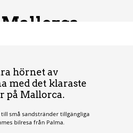
å Mallorca
tra hörnet av
na med det klaraste
r på Mallorca.
till små sandstränder tillgängliga
immes bilresa från Palma.