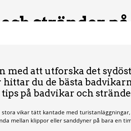
 och stränder p
n med att utforska det sydös
r hittar du de bästa badvikar
ips på badvikar och strände
 stora vikar tätt kantade med turistanläggningar, 
gömda mellan klippor eller sanddyner på bara en t