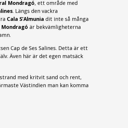
ral Mondragó
, ett område med
lines
. Längs den vackra
kra
Cala S’Almunia
dit inte så många
n
Mondragó
är bekvämligheterna
namn.
en Cap de Ses Salines. Detta är ett
jälv. Även här är det egen matsäck
strand med kritvit sand och rent,
t närmaste Västindien man kan komma