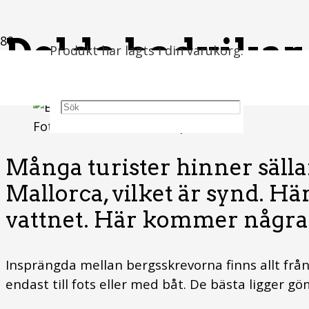
Dolda badvikar
Produkt
har lagts i din varukorg.
Foto: Artem Zhukov/Unsplash.
Många turister hinner sälla
Mallorca, vilket är synd. Hä
vattnet. Här kommer några t
Insprängda mellan bergsskrevorna finns allt från
endast till fots eller med båt. De bästa ligger 