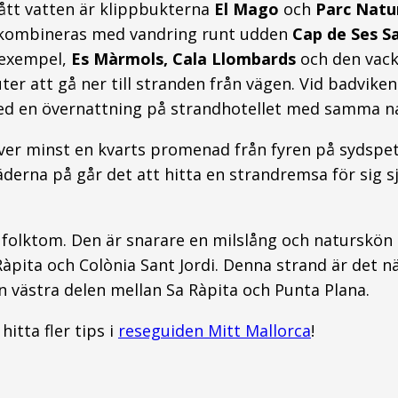
ått vatten är klippbukterna
El Mago
och
Parc Natu
el kombineras med vandring runt udden
Cap de Ses Sa
llexempel,
Es Màrmols, Cala Llombards
och den vac
uter att gå ner till stranden från vägen. Vid badvike
 med en övernattning på strandhotellet med samma 
er minst en kvarts promenad från fyren på sydspets
erna på går det att hitta en strandremsa för sig s
 folktom. Den är snarare en milslång och naturskön 
 Ràpita och Colònia Sant Jordi. Denna strand är de
n västra delen mellan Sa Ràpita och Punta Plana.
itta fler tips i
reseguiden Mitt Mallorca
!